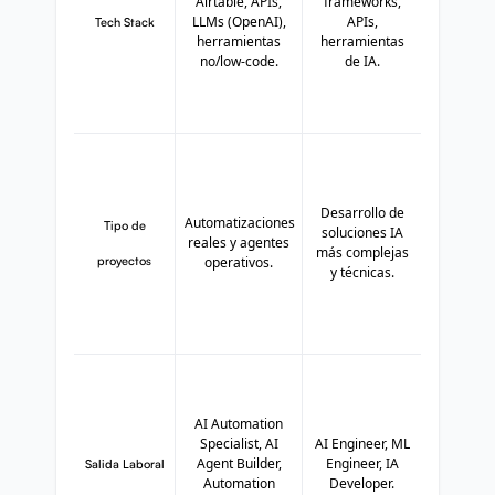
Airtable, APIs,
frameworks,
LLMs (OpenAI),
APIs,
Tech Stack
herramientas
herramientas
no/low-code.
de IA.
Desarrollo de
Automatizaciones
Tipo de
soluciones IA
reales y agentes
más complejas
proyectos
operativos.
y técnicas.
AI Automation
Specialist, AI
AI Engineer, ML
Agent Builder,
Engineer, IA
Salida Laboral
Automation
Developer.