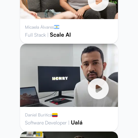
Micaela Álvares
Scale AI
Full Stack
|
Daniel Buriticá
Ualá
Software Developer
|