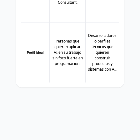
Consultant.
Desarrolladores
Personas que
o perfiles
quieren aplicar
técnicos que
AI en su trabajo
quieren
Perfil ideal
sin foco fuerte en
construir
programación.
productos y
sistemas con AI.