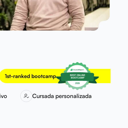
1st-ranked bootcamp
ivo
Cursada personalizada