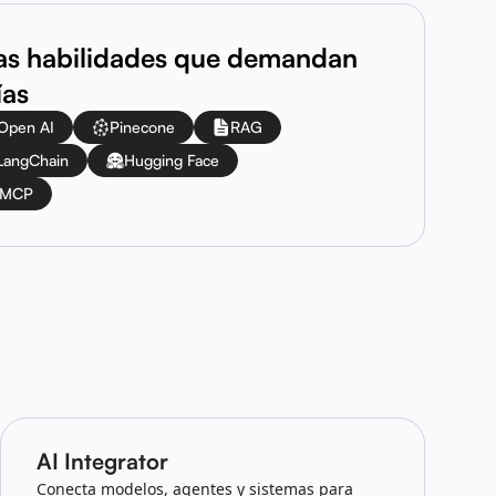
las habilidades que demandan
ías
Open AI
Pinecone
RAG
LangChain
Hugging Face
MCP
AI Integrator
Conecta modelos, agentes y sistemas para