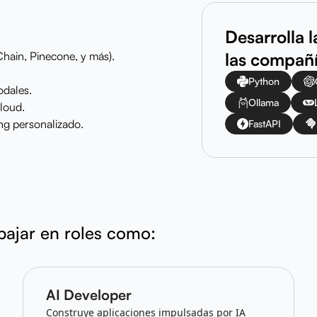
Desarrolla 
Chain, Pinecone, y más).
las compañ
Python
odales.
Ollama
cloud.
ng personalizado.
FastAPI
abajar en roles como:
AI Developer
Construye aplicaciones impulsadas por IA