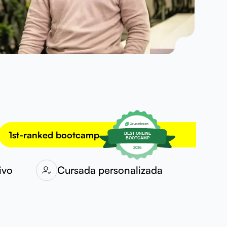
1st-ranked bootcamp
ivo
Cursada personalizada