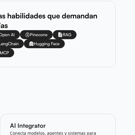
las habilidades que demandan
ías
Open AI
Pinecone
RAG
LangChain
Hugging Face
MCP
AI Integrator
Conecta modelos, agentes y sistemas para