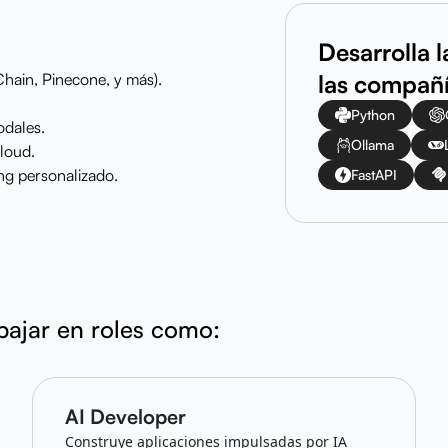
Desarrolla 
Chain, Pinecone, y más).
las compañ
Python
odales.
Ollama
cloud.
ng personalizado.
FastAPI
abajar en roles como:
AI Developer
Construye aplicaciones impulsadas por IA