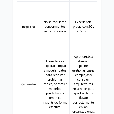
No se requieren
Experiencia
conocimientos
previa con SQL
Requisitos
técnicos previos.
y Python.
Aprenderás a
Aprenderás a
diseñar
explorar, limpiar
pipelines,
y modelar datos
gestionar bases
para resolver
complejas y
problemas
construir
reales, construir
arquitecturas
Contenidos
modelos
en la nube para
predictivos y
que los datos
comunicar
fluyan
insights de forma
correctamente
efectiva.
en las
organizaciones.