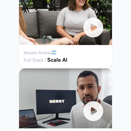
Micaela Álvares
Scale AI
Full Stack
|