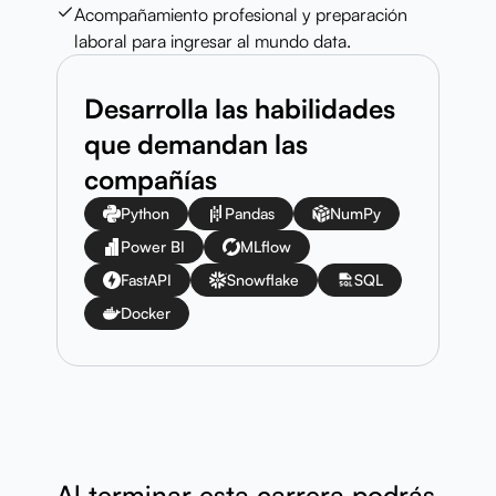
Acompañamiento profesional y preparación
laboral para ingresar al mundo data.
Desarrolla las habilidades
que demandan las
compañías
Python
Pandas
NumPy
Power BI
MLflow
FastAPI
Snowflake
SQL
Docker
Al terminar esta carrera podrás