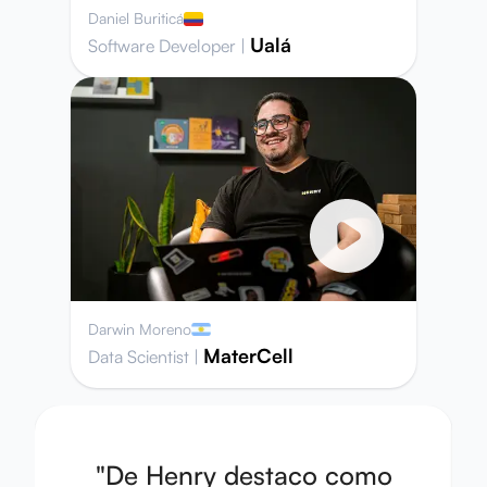
Daniel Buriticá
Ualá
Software Developer
|
Darwin Moreno
MaterCell
Data Scientist
|
"
De Henry destaco como