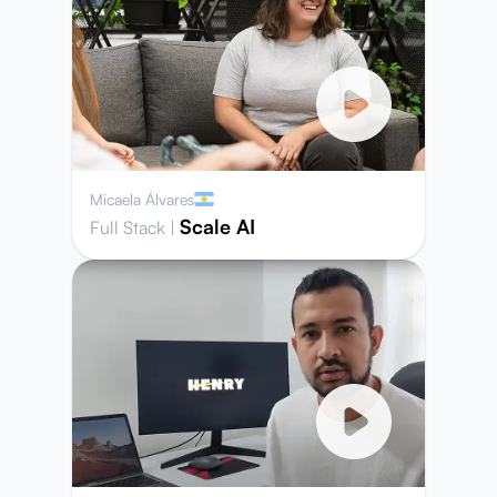
Micaela Álvares
Scale AI
Full Stack
|