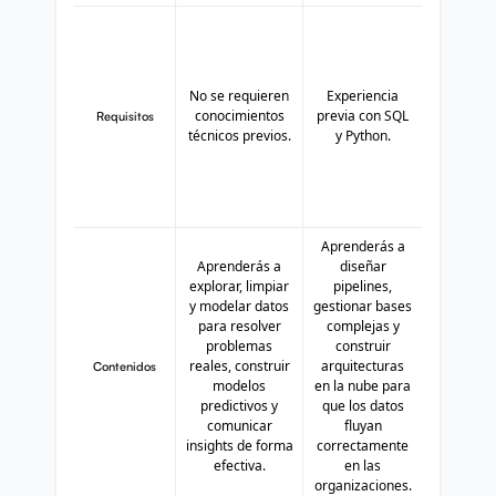
No se requieren
Experiencia
conocimientos
previa con SQL
Requisitos
técnicos previos.
y Python.
Aprenderás a
Aprenderás a
diseñar
explorar, limpiar
pipelines,
y modelar datos
gestionar bases
para resolver
complejas y
problemas
construir
reales, construir
arquitecturas
Contenidos
modelos
en la nube para
predictivos y
que los datos
comunicar
fluyan
insights de forma
correctamente
efectiva.
en las
organizaciones.