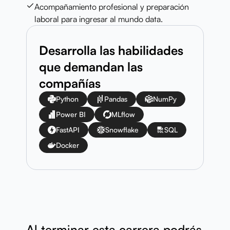
Acompañamiento profesional y preparación
laboral para ingresar al mundo data.
Desarrolla las habilidades
que demandan las
compañías
Python
Pandas
NumPy
Power BI
MLflow
FastAPI
Snowflake
SQL
Docker
Al terminar esta carrera podrás