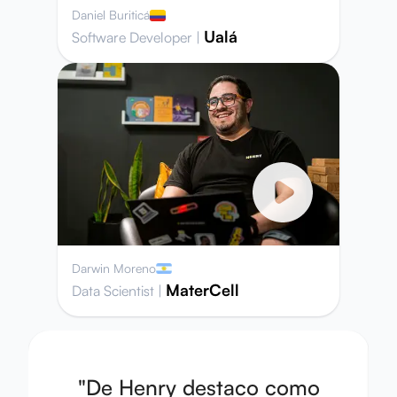
Daniel Buriticá
Ualá
Software Developer
|
Darwin Moreno
MaterCell
Data Scientist
|
"
De Henry destaco como