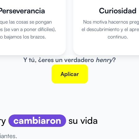
Perseverancia
Curiosidad
que las cosas se pongan
Nos motiva hacernos preg
les (se van a poner difíciles),
el descubrimiento y el apre
o bajamos los brazos.
continuo.
Y tú, ¿eres un verdadero
henry
?
Aplicar
ry
cambiaron
su vida
iantes.