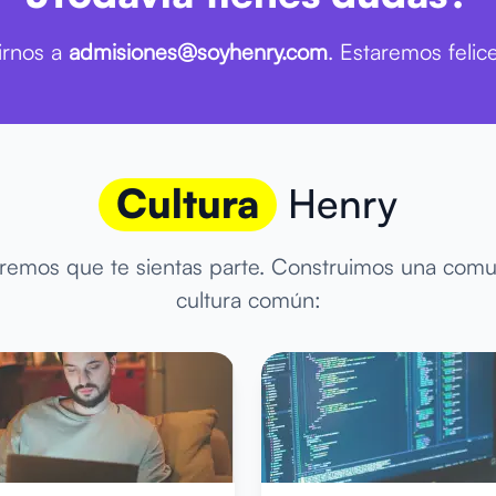
irnos a
admisiones@soyhenry.com
. Estaremos felic
Cultura
Henry
remos que te sientas parte. Construimos una comun
cultura común: