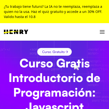
¿Tu trabajo tiene futuro? La IA no te reemplaza, reemplaza a
quien no la usa. Haz el quiz gratuito y accede a un 30% OFF.
Valido hasta el 10.8
Curso
Gratuito
Curso Gratis
Introductorio de
Programación:
Javascript