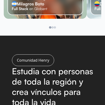
Milagros
Boto
Da
Full Stack
en
Globant
Full S
Comunidad Henry
Estudia con personas
de
toda la región y
crea vínculos
para
toda la vida