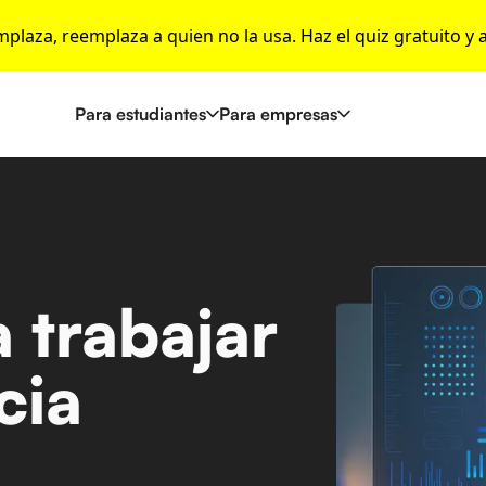
emplaza, reemplaza a quien no la usa. Haz el quiz gratuito y 
Para estudiantes
Para empresas
 trabajar
cia