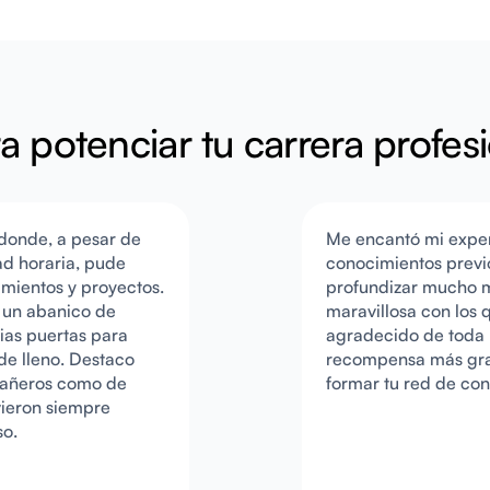
a potenciar tu carrera profes
donde, a pesar de
Me encantó mi exper
ad horaria, pude
conocimientos previo
cimientos y proyectos.
profundizar mucho m
 un abanico de
maravillosa con los 
ias puertas para
agradecido de toda l
de lleno. Destaco
recompensa más gra
pañeros como de
formar tu red de con
vieron siempre
so.