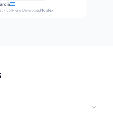
arcia
tack Software Developer,
Noplex
s