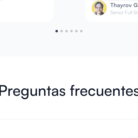
Thayrov G
Senior Full S
Preguntas frecuente